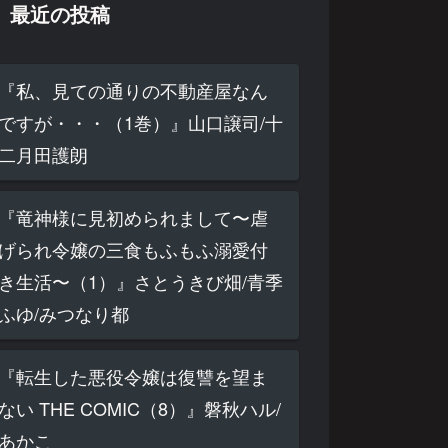
最近の投稿
『私、見ての通りの不動産屋なん
ですが・・・（1巻）』山口譲司/十
二月田護朗
『竜神様に見初められまして〜虐
げられ令嬢の三食もふもふ溺愛付
き生活〜（1）』さとうきび畑/青季
ふゆ/みつなり都
『転生した悪役令嬢は復讐を望ま
ない THE COMIC（8）』磐秋ハル/
あかこ