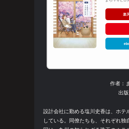
楽
eb
作者：
出版
設計会社に勤める塩川史香は、ホテ
している。同僚たちも、それぞれ独