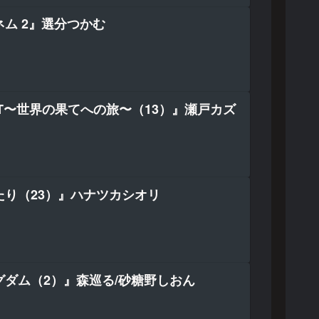
ム 2』選分つかむ
AFT〜世界の果てへの旅〜（13）』瀬戸カズ
たり（23）』ハナツカシオリ
グダム（2）』森巡る/砂糖野しおん