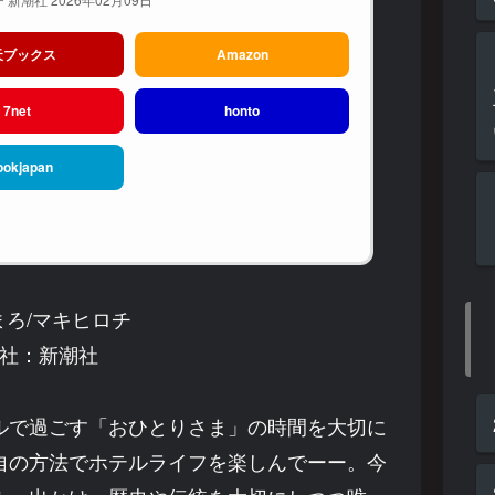
天ブックス
Amazon
7net
honto
ookjapan
まろ/マキヒロチ
社：新潮社
ルで過ごす「おひとりさま」の時間を大切に
自の方法でホテルライフを楽しんでーー。今