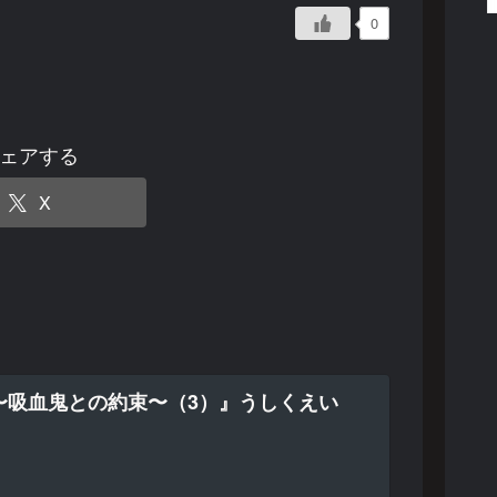
0
ェアする
X
〜吸血鬼との約束〜（3）』うしくえい