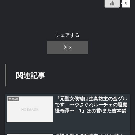
0
シェアする
X
関連記事
『元聖女候補は生臭坊主の金ヅル
2026-01
です 〜やさぐれルーチェの退魔
怪奇譚〜 1』ほの香/また吉本舗