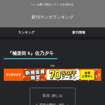
いいね数で面白いマンガを決める
新刊マンガランキング
ランキング
新刊情報
『極楽街 6』佐乃夕斗
PR
目次
現在の順位：5位 →