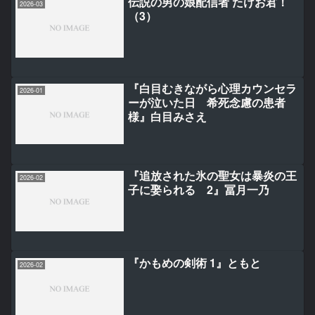
伝説の男の娘配信者 たけお君！
2026-03
（3）
『白目むきながら心理カウンセラ
2026-01
ーが泣いた日 希死念慮の患者
様』白目みさえ
『追放された氷の聖女は暴炎の王
2026-02
子に娶られる 2』冨月一乃
『かもめの剣術 1』ともと
2026-02