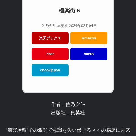
極楽街 6
佐乃夕斗 集英社 2026年02月04日
楽天ブックス
Amazon
7net
honto
ebookjapan
作者：佐乃夕斗
出版社：集英社
“幽霊屋敷”での激闘で意識を失い伏せるネイの脳裏に去来