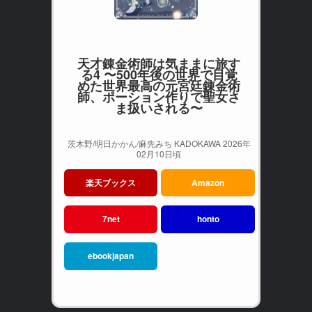
天才錬金術師は気ままに旅す
る4 〜500年後の世界で目覚
めた世界最高の元宮廷錬金術
師、ポーション作りで聖女さ
ま扱いされる〜
茨木野/明日かかん/麻先みち KADOKAWA 2026年
02月10日頃
楽天ブックス
Amazon
7net
honto
ebookjapan