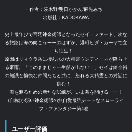
作者：茨木野/明日かかん/麻先みち
出版社：KADOKAWA
史上最年少で宮廷錬金術師となったセイ・ファート、次な
る旅路は海の向こうーーのはずが、港町ヒダ・カーヤで立
ち往生！
原因はリィクラ岳に棲む水の大精霊ウンディーネが降らせ
る豪雨。「このままじゃ一生船が出ない！」セイは錬金術
の知識と愉快な仲間たちと共に、怒れる大精霊との対話に
挑む！
海を渡るための新たな試練が、いま幕を開けるーー！
(自称)か弱い錬金術師の無自覚最強チートなスローライ
フ・ファンタジー第4巻！
ユーザー評価