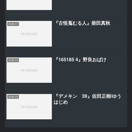
『古怪蒐むる人』柴田真秋
2026-01
『165185 4』野良おばけ
2026-03
『デメキン 39』佐田正樹/ゆう
2026-02
はじめ