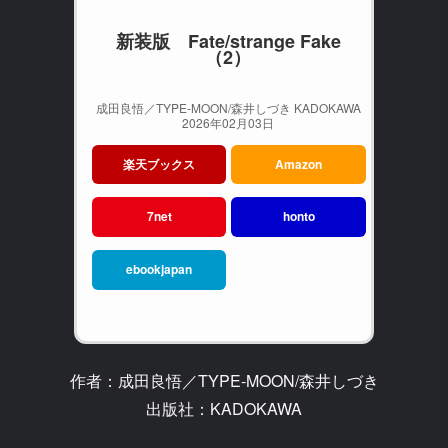
新装版 Fate/strange Fake
（2）
成田良悟／TYPE-MOON/森井しづき KADOKAWA
2026年02月03日
楽天ブックス
Amazon
7net
honto
ebookjapan
作者：成田良悟／TYPE-MOON/森井しづき
出版社：KADOKAWA