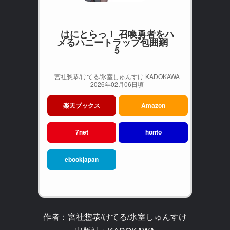
はにとらっ！ 召喚勇者をハ
メるハニートラップ包囲網
5
宮社惣恭/けてる/氷室しゅんすけ KADOKAWA
2026年02月06日頃
楽天ブックス
Amazon
7net
honto
ebookjapan
作者：宮社惣恭/けてる/氷室しゅんすけ