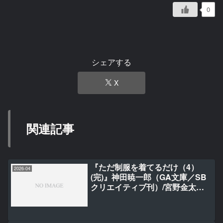
0
シェアする
X
関連記事
『ただ制服を着てるだけ（4）
2026-04
(完)』神田暁一郎（GA文庫／SB
クリエイティブ刊）/宮野金太
郎/40原