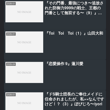
『その門番、最強につき〜追放さ
2026-01
れた防御力9999の戦士、王都の
門番として無双する〜（9）』あ
まなちた/友橋かめつ
『Toi Toi Toi（1）』山田大和
2026-01
『恋愛操作 9』蓮川愛
2026-04
『ドS騎士団長のご奉仕メイドに
2026-01
任命されましたが、私××なんです
けど！？（3）』ぽぴじろ〜/yori