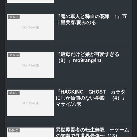
『鬼の軍人と稀血の花嫁 1』五
2026-04
十里美春/夏みのる
『継母だけど娘が可愛すぎる
2026-03
（8）』mo9rang/Iru
『HACKING GHOST カラダ
2026-01
にしか価値のない学園 （4）』
マサイ/六壱
異世界賢者の転生無双 〜ゲーム
2026-03
の知識で異世界最強〜（13）