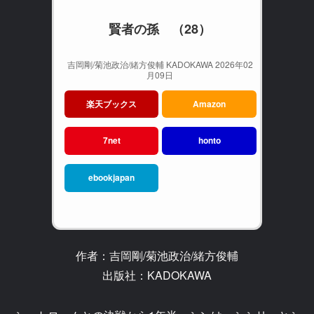
賢者の孫 （28）
吉岡剛/菊池政治/緒方俊輔 KADOKAWA 2026年02
月09日
楽天ブックス
Amazon
7net
honto
ebookjapan
作者：吉岡剛/菊池政治/緒方俊輔
出版社：KADOKAWA