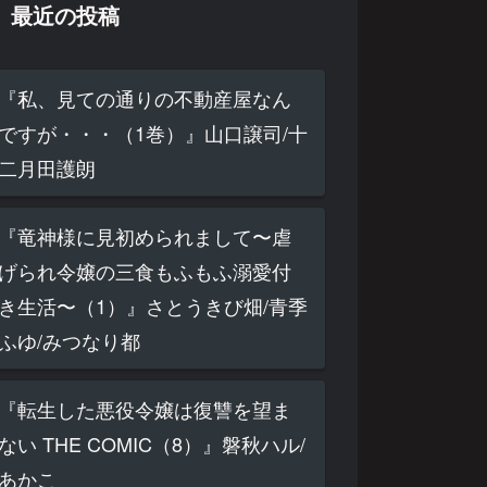
最近の投稿
『私、見ての通りの不動産屋なん
ですが・・・（1巻）』山口譲司/十
二月田護朗
『竜神様に見初められまして〜虐
げられ令嬢の三食もふもふ溺愛付
き生活〜（1）』さとうきび畑/青季
ふゆ/みつなり都
『転生した悪役令嬢は復讐を望ま
ない THE COMIC（8）』磐秋ハル/
あかこ