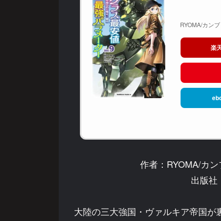
RYOMA/カンブ
楽
eb
作者：RYOMA/カ
出版社：
大陸の三大強国・ヴァルキア帝国が