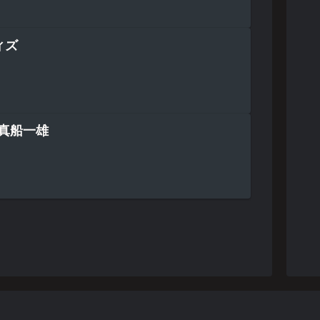
ィズ
』真船一雄