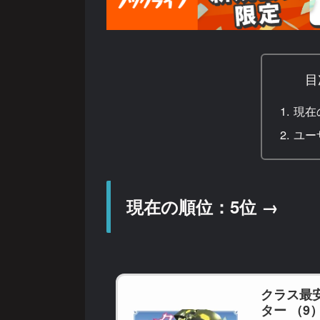
目
現在
ユー
現在の順位：5位 →
クラス最
ター （9