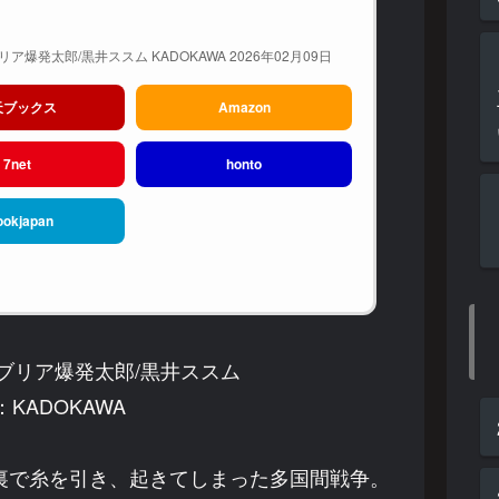
リア爆発太郎/黒井ススム KADOKAWA 2026年02月09日
天ブックス
Amazon
7net
honto
ookjapan
ンブリア爆発太郎/黒井ススム
KADOKAWA
裏で糸を引き、起きてしまった多国間戦争。