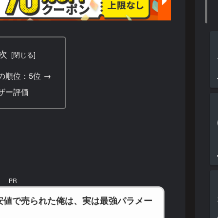
次
の順位：5位 →
ザー評価
PR
安値で売られた俺は、実は最強パラメー
）