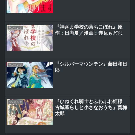
『神さま学校の落ちこぼれ』原
ランキング
作：日向夏／漫画：赤瓦もどむ
『シルバーマウンテン』藤田和日
ランキング
郎
『ひねくれ騎士とふわふわ姫様
ランキング
古城暮らしと小さなおうち』葵梅
太郎