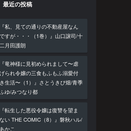
最近の投稿
『私、見ての通りの不動産屋なん
ですが・・・（1巻）』山口譲司/十
二月田護朗
『竜神様に見初められまして〜虐
げられ令嬢の三食もふもふ溺愛付
き生活〜（1）』さとうきび畑/青季
ふゆ/みつなり都
『転生した悪役令嬢は復讐を望ま
ない THE COMIC（8）』磐秋ハル/
あかこ