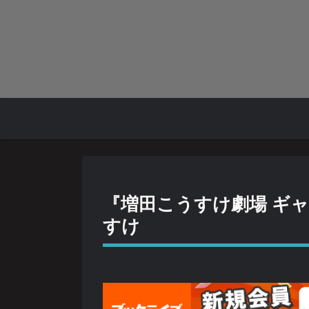
『増田こうすけ劇場 ギ
すけ