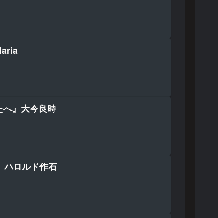
ria
たへ』大今良時
D』ハロルド作石