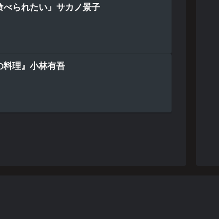
喰べられたい』サカノ景子
の料理』小林有吾