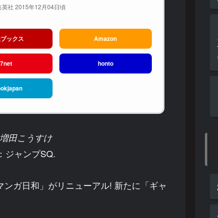
英社 2015年12月04日頃
天ブックス
Amazon
7net
honto
okjapan
増田こうすけ
：ジャンプSQ.
マンガ日和」がリニューアル! 新たに「ギャ