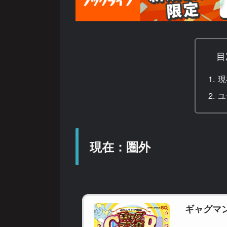
目
現
ユ
現在：圏外
ギャグマン