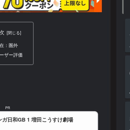
次
在：圏外
ーザー評価
PR
ガ日和GB 1 増田こうすけ劇場