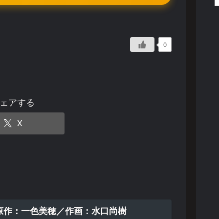
0
ェアする
X
原作：一色美穂／作画：水口尚樹