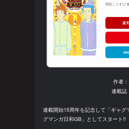
増田こうすけ 集
楽
ebo
作者：
連載誌
連載開始15周年を記念して「ギャグ
グマンガ日和GB」としてスタート!!